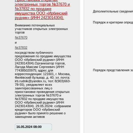
электронных торгов №37670 и
№37832 по продаже
Дополнительные сведения
имущества ООО «Ирбинский
рудник» (ИНН 2423014304).
Порядок и критерии опред
Вниманию потенциальных
участников открытых электронных
торгов
№37670
и
№37832
посредством публичного
предложения по продаже имущества
ООО «Ирбинский рудник» (ИНН
2423014304).Организатор торгов,
Лагода Максим Сергеевич (ИНН
Порядок представления за
774385020975; адрес для
корреспонденции: 121601, г. Москва,
Филёвский бульвар, д. 40; эл. почта:
irb.rudnik@yandex.ru, тел: 8(903)663-
78-55), уведомляет всех
заинтересованных лиц о
приостановке проведения открытых
электронных торгов №37670 и
№37832 по продаже имущества
ООО «Ирбинский рудник» (ИНН
2423014304). 29.05.2024г. собранием
кредиторов ООО «Ирбинский
рудник» было принято решение о
замещении активов
16.05.2024 08:00