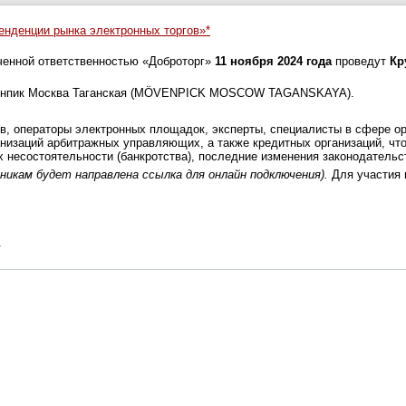
тенденции рынка электронных торгов»*
ченной ответственностью «Доброторг»
11 ноября 2024 года
проведут
Кр
ь Мовенпик Москва Таганская (MÖVENPICK MOSCOW TAGANSKAYA).
в, операторы электронных площадок, эксперты, специалисты в сфере ор
низаций арбитражных управляющих, а также кредитных организаций, чт
х несостоятельности (банкротства), последние изменения законодательс
никам будет
направлена ссылка для онлайн подключения).
Для участия 
.