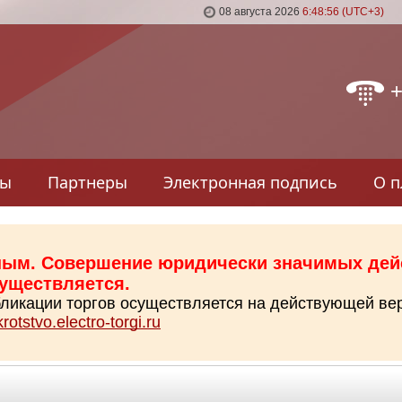
08 августа 2026
6:48:56 (UTC+3)
+
фы
Партнеры
Электронная подпись
О 
ным. Совершение юридически значимых дей
существляется.
убликации торгов осуществляется на действующей ве
krotstvo.electro-torgi.ru