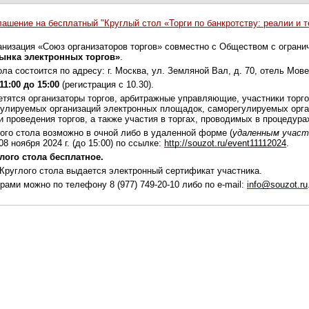
лашение на бесплатный "Круглый стол «Торги по банкротству: реалии и 
низация «Союз организаторов торгов» совместно с Обществом с ограни
рынка электронных торгов»
.
ола состоится по адресу: г. Москва, ул. Земляной Вал, д. 70, отел
11:00 до 15:00
(регистрация с 10.30).
етятся организаторы торгов, арбитражные управляющие, участники торго
улируемых организаций электронных площадок, саморегулируемых орга
и проведения торгов, а также участия в торгах, проводимых в процедура
лого стола возможно в очной либо в удаленной форме (
удаленным участ
08 ноября 2024 г. (до 15:00) по ссылке:
http://souzot.ru/event11112024
.
лого стола бесплатное.
Круглого стола выдается электронный сертификат участника.
рами можно по телефону 8 (977) 749-20-10 либо по e-mail:
info@souzot.ru