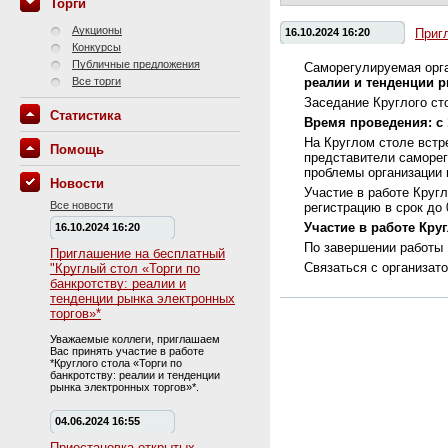
Торги
Аукционы
16.10.2024 16:20
Приг
Конкурсы
Публичные предложения
Саморегулируемая орга
Все торги
реалии и тенденции 
Заседание Круглого ст
Статистика
Время проведения: с 
На Круглом столе встр
Помощь
представители саморег
проблемы организации 
Новости
Участие в работе Круг
Все новости
регистрацию в срок до 
Участие в работе Круг
16.10.2024 16:20
По завершении работы 
Приглашение на бесплатный
Связаться с организато
"Круглый стол «Торги по
банкротству: реалии и
тенденции рынка электронных
торгов»*
Уважаемые коллеги, приглашаем
Вас принять участие в работе
*Круглого стола «Торги по
банкротству: реалии и тенденции
рынка электронных торгов»*.
04.06.2024 16:55
Приостановка открытых