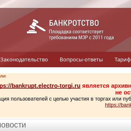
Законодательство
Вопросы-ответы
Тари
ЛИ!
ps://bankrupt.electro-torgi.ru
является архив
не о
ация пользователей с целью участия в торгах или п
https://ban
новости