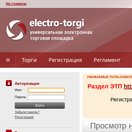
На главную
Торги
Регистрация
Регламент
УВАЖАЕМЫЕ ПОЛЬЗОВАТЕ
Авторизация
Раздел ЭТП
htt
Имя:
Пароль:
Регистр
Забыли пароль?
Регистрация
Просмотр 