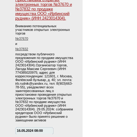
электронных торгов №37670 и
№37832 по продаже
имущества ООО «Ирбинский
рудник» (ИНН 2423014304).
Вниманию потенциальных
участников открытых электронных
торгов
№37670
и
№37832
посредством публичного
предложения по продаже имущества
ООО «Ирбинский рудник» (ИНН
2423014304).Организатор торгов,
Лагода Максим Сергеевич (ИНН
774385020975; адрес для
корреспонденции: 121601, г. Москва,
Филёвский бульвар, д. 40; эл. почта:
irb.rudnik@yandex.ru, тел: 8(903)663-
78-55), уведомляет всех
заинтересованных лиц о
приостановке проведения открытых
электронных торгов №37670 и
№37832 по продаже имущества
ООО «Ирбинский рудник» (ИНН
2423014304). 29.05.2024г. собранием
кредиторов ООО «Ирбинский
рудник» было принято решение о
замещении активов
16.05.2024 08:00