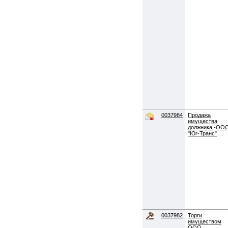
0037984
Продажа
имущества
должника -ОО
"Юг-Транс"
0037982
Торги
имуществом
ООО