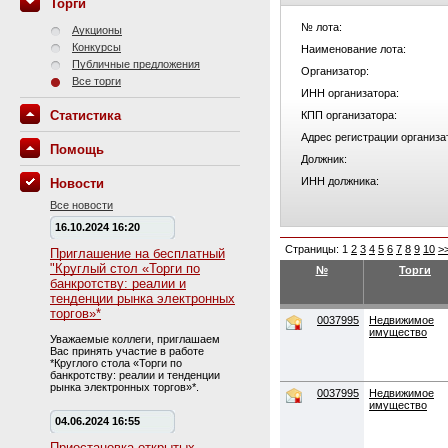
Торги
№ лота:
Аукционы
Конкурсы
Наименование лота:
Публичные предложения
Организатор:
Все торги
ИНН организатора:
Статистика
КПП организатора:
Адрес регистрации организа
Помощь
Должник:
ИНН должника:
Новости
Все новости
16.10.2024 16:20
Страницы:
1
2
3
4
5
6
7
8
9
10
>
Приглашение на бесплатный
"Круглый стол «Торги по
№
Торги
банкротству: реалии и
тенденции рынка электронных
торгов»*
0037995
Недвижимое
имущество
Уважаемые коллеги, приглашаем
Вас принять участие в работе
*Круглого стола «Торги по
банкротству: реалии и тенденции
рынка электронных торгов»*.
0037995
Недвижимое
имущество
04.06.2024 16:55
Приостановка открытых