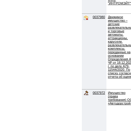
"ИНТРОМЭЙТ"
0037980
Движимое
имущество –
детские
развлекательн
и торговые
автоматы,
аттракционы,
карусели,
развлекательн
комплексы,
переданные на
основании
Определения 
ЧР от 18.12.20
г. по делу А79-
11544/2020. По
списку согласн
отчета об оцен
0037972
Имущество
(права
требования) 
«Автодорстрой