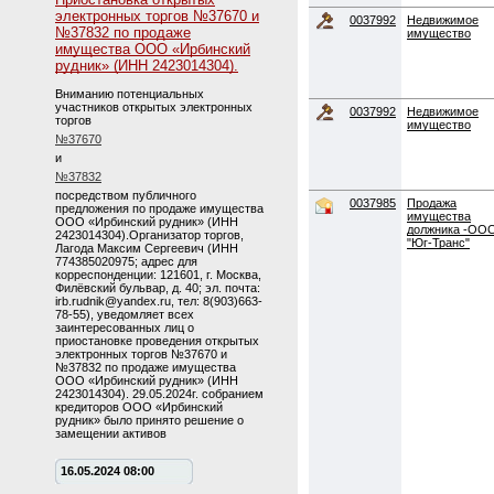
электронных торгов №37670 и
0037992
Недвижимое
№37832 по продаже
имущество
имущества ООО «Ирбинский
рудник» (ИНН 2423014304).
Вниманию потенциальных
участников открытых электронных
0037992
Недвижимое
торгов
имущество
№37670
и
№37832
посредством публичного
0037985
Продажа
предложения по продаже имущества
имущества
ООО «Ирбинский рудник» (ИНН
должника -ОО
2423014304).Организатор торгов,
"Юг-Транс"
Лагода Максим Сергеевич (ИНН
774385020975; адрес для
корреспонденции: 121601, г. Москва,
Филёвский бульвар, д. 40; эл. почта:
irb.rudnik@yandex.ru, тел: 8(903)663-
78-55), уведомляет всех
заинтересованных лиц о
приостановке проведения открытых
электронных торгов №37670 и
№37832 по продаже имущества
ООО «Ирбинский рудник» (ИНН
2423014304). 29.05.2024г. собранием
кредиторов ООО «Ирбинский
рудник» было принято решение о
замещении активов
16.05.2024 08:00