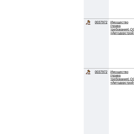
0037972
Имущество
(права
требования) 
«Автодорстрой
0037972
Имущество
(права
требования) 
«Автодорстрой