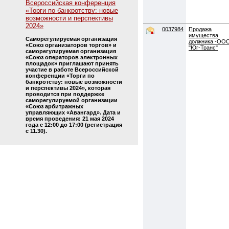
Всероссийская конференция
«Торги по банкротству: новые
возможности и перспективы
2024»
0037984
Продажа
имущества
Саморегулируемая организация
должника -ОО
«Союз организаторов торгов» и
"Юг-Транс"
саморегулируемая организация
«Союз операторов электронных
площадок» приглашают принять
участие в работе Всероссийской
конференции «Торги по
банкротству: новые возможности
и перспективы 2024», которая
проводится при поддержке
саморегулируемой организации
«Союз арбитражных
управляющих «Авангард». Дата и
время проведения: 21 мая 2024
года с 12:00 до 17:00 (регистрация
с 11.30).