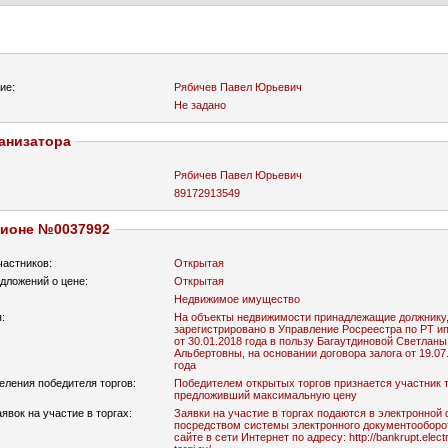
ие:
Рябичев Павел Юрьевич
Не задано
анизатора
Рябичев Павел Юрьевич
89172913549
ционе №0037992
частников:
Открытая
дложений о цене:
Открытая
Недвижимое имущество
:
На объекты недвижимости принадлежащие должнику
зарегистрировано в Управление Росреестра по РТ и
от 30.01.2018 года в пользу Багаутдиновой Светланы
Альбертовны, на основании договора залога от 19.07
года
еления победителя торгов:
Победителем открытых торгов признается участник т
предложивший максимальную цену
явок на участие в торгах:
Заявки на участие в торгах подаются в электронной
посредством системы электронного документооборо
сайте в сети Интернет по адресу: http://bankrupt.elect