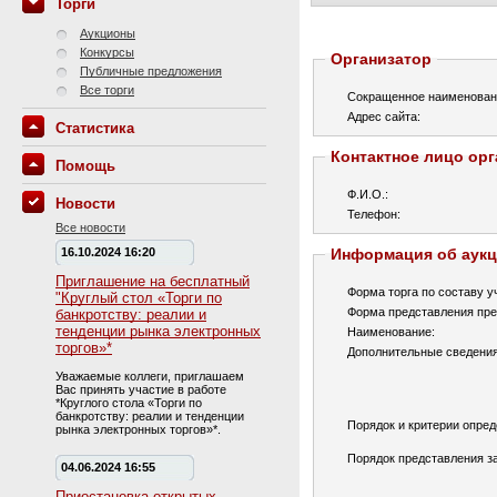
Торги
Аукционы
Конкурсы
Организатор
Публичные предложения
Все торги
Сокращенное наименован
Адрес сайта:
Статистика
Контактное лицо орг
Помощь
Ф.И.О.:
Новости
Телефон:
Все новости
16.10.2024 16:20
Информация об аук
Приглашение на бесплатный
Форма торга по составу у
"Круглый стол «Торги по
Форма представления пре
банкротству: реалии и
тенденции рынка электронных
Наименование:
торгов»*
Дополнительные сведения
Уважаемые коллеги, приглашаем
Вас принять участие в работе
*Круглого стола «Торги по
банкротству: реалии и тенденции
Порядок и критерии опред
рынка электронных торгов»*.
Порядок представления за
04.06.2024 16:55
Приостановка открытых