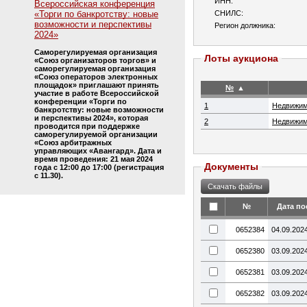
ИНН:
Всероссийская конференция
«Торги по банкротству: новые
СНИЛС:
возможности и перспективы
Регион должника:
2024»
Саморегулируемая организация
Лоты аукциона
«Союз организаторов торгов» и
саморегулируемая организация
«Союз операторов электронных
площадок» приглашают принять
№
▲
участие в работе Всероссийской
конференции «Торги по
1
Недвижим
банкротству: новые возможности
и перспективы 2024», которая
2
Недвижим
проводится при поддержке
саморегулируемой организации
«Союз арбитражных
управляющих «Авангард». Дата и
время проведения: 21 мая 2024
Документы
года с 12:00 до 17:00 (регистрация
с 11.30).
№
Дата по
0652384
04.09.202
0652380
03.09.202
0652381
03.09.202
0652382
03.09.202