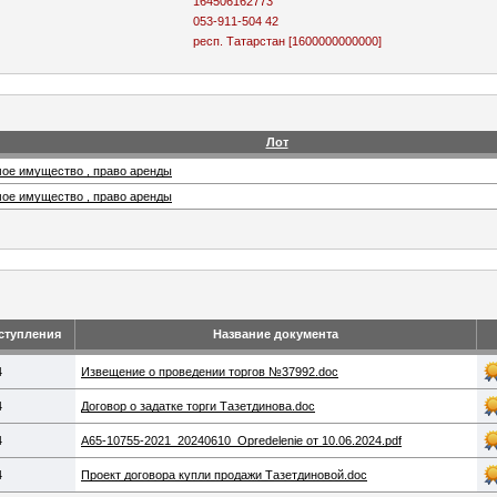
164506162773
053-911-504 42
респ. Татарстан [1600000000000]
Лот
ое имущество , право аренды
ое имущество , право аренды
ступления
Название документа
4
Извещение о проведении торгов №37992.doc
4
Договор о задатке торги Тазетдинова.doc
4
A65-10755-2021_20240610_Oprede​lenie от 10.06.2024.pdf
4
Проект договора купли продажи Тазетдиновой.doc