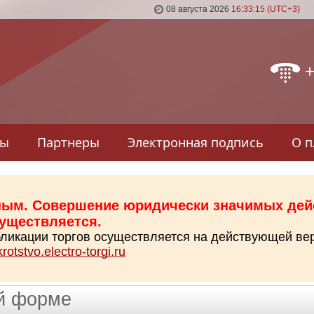
08 августа 2026
16:33:15 (UTC+3)
+
фы
Партнеры
Электронная подпись
О 
ным. Совершение юридически значимых дей
существляется.
убликации торгов осуществляется на действующей ве
krotstvo.electro-torgi.ru
ой форме