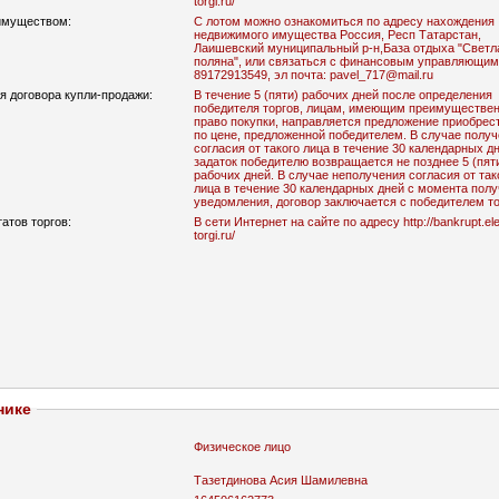
torgi.ru/
имуществом:
С лотом можно ознакомиться по адресу нахождения
недвижимого имущества Россия, Респ Татарстан,
Лаишевский муниципальный р-н,База отдыха "Светл
поляна", или связаться с финансовым управляющим 
89172913549, эл почта: pavel_717@mail.ru
я договора купли-продажи:
В течение 5 (пяти) рабочих дней после определения
победителя торгов, лицам, имеющим преимущественное
право покупки, направляется предложение приобрес
по цене, предложенной победителем. В случае получения
согласия от такого лица в течение 30 календарных дн
задаток победителю возвращается не позднее 5 (пяти)
рабочих дней. В случае неполучения согласия от такого
лица в течение 30 календарных дней с момента получения
уведомления, договор заключается с победителем то
атов торгов:
В сети Интернет на сайте по адресу http://bankrupt.ele
torgi.ru/
нике
Физическое лицо
Тазетдинова Асия Шамилевна