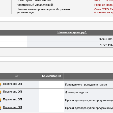
Номер дела о банкротстве:
А65-10755/20
Арбитражный управляющий:
Рябичев Паве
Наименование организации арбитражных
Союз "СРО АУ
управляющих:
организация 
Начальная цена, руб.
36 931 704
4 707 846
ЭП
Комментарий
Подписано ЭП
Извещение о проведении торгов
Подписано ЭП
Договор о задатке
Подписано ЭП
Проект договора купли-продажи иму
Подписано ЭП
Проект договора купли-продажи иму