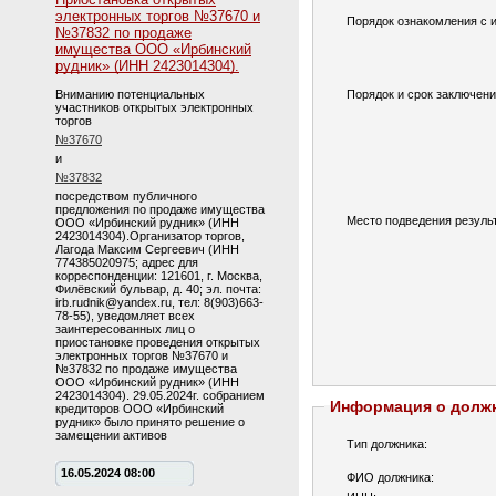
электронных торгов №37670 и
Порядок ознакомления с 
№37832 по продаже
имущества ООО «Ирбинский
рудник» (ИНН 2423014304).
Вниманию потенциальных
Порядок и срок заключени
участников открытых электронных
торгов
№37670
и
№37832
посредством публичного
предложения по продаже имущества
Место подведения результ
ООО «Ирбинский рудник» (ИНН
2423014304).Организатор торгов,
Лагода Максим Сергеевич (ИНН
774385020975; адрес для
корреспонденции: 121601, г. Москва,
Филёвский бульвар, д. 40; эл. почта:
irb.rudnik@yandex.ru, тел: 8(903)663-
78-55), уведомляет всех
заинтересованных лиц о
приостановке проведения открытых
электронных торгов №37670 и
№37832 по продаже имущества
ООО «Ирбинский рудник» (ИНН
2423014304). 29.05.2024г. собранием
Информация о долж
кредиторов ООО «Ирбинский
рудник» было принято решение о
замещении активов
Тип должника:
16.05.2024 08:00
ФИО должника: