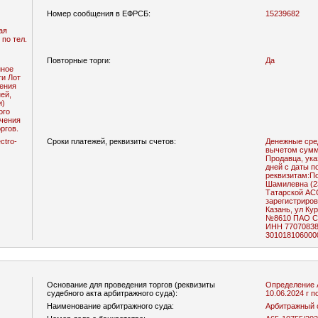
Номер сообщения в ЕФРСБ:
15239682
ая
по тел.
Повторные торги:
Да
ти Лот
ей,
ргов.
ctro-
Сроки платежей, реквизиты счетов:
Денежные сред
вычетом сумм
Продавца, ука
дней с даты п
реквизитам:Получатель плате
Шамилевна (23
Татарской АС
зарегистриров
Казань, ул Курская, 23, 84) 
№8610 ПАО СБ
ИНН 770708389
301018106000
Основание для проведения торгов (реквизиты
Определение 
судебного акта арбитражного суда):
10.06.2024 г 
Наименование арбитражного суда:
Арбитражный 